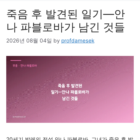
죽음 후 발견된 일기—안
나 파블로바가 남긴 것들
2026년 08월 04일
by
profdamesek
20세기 발레의 전설 안나 파블로바. 그녀가 죽은 후 밝