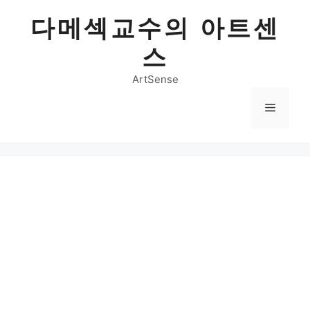
Skip
다메섹교수의 아트센
to
content
스
ArtSense
Menu