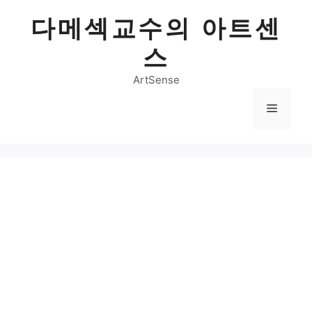
Skip
다메섹교수의 아트센
to
content
스
ArtSense
Menu