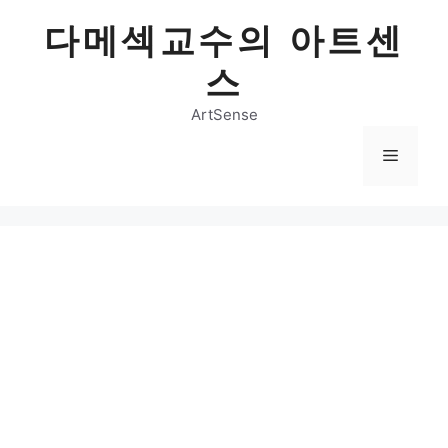
Skip
다메섹교수의 아트센
to
content
스
ArtSense
Menu