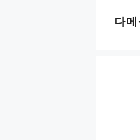
Skip
to
다메
content