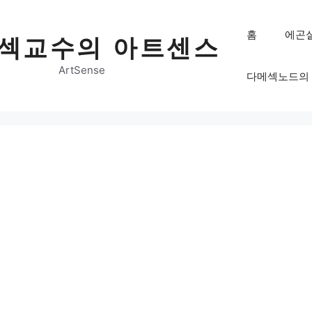
홈
에곤
섹교수의 아트센스
ArtSense
다메섹노드의