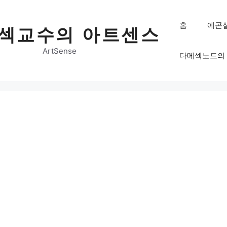
홈
에곤
섹교수의 아트센스
ArtSense
다메섹노드의