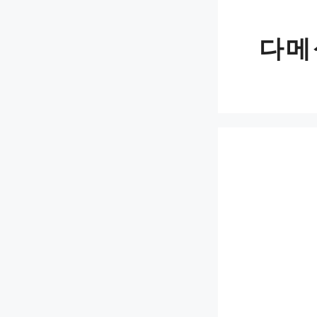
Skip
to
다메
content