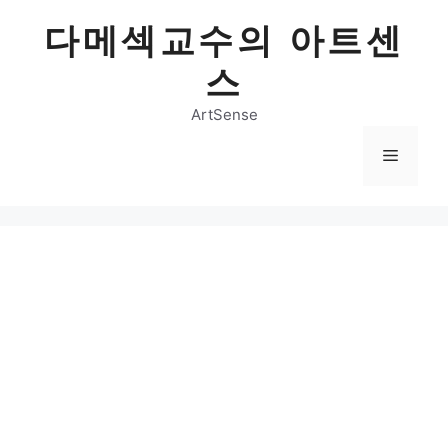
Skip
다메섹교수의 아트센
to
content
스
ArtSense
Menu