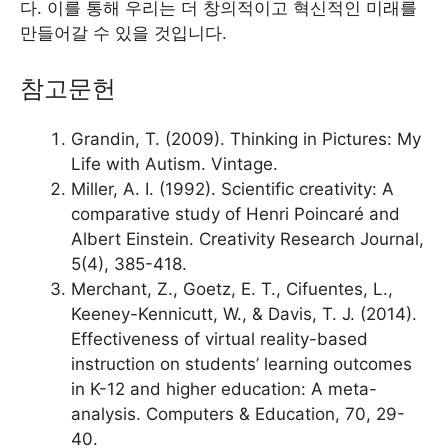
다. 이를 통해 우리는 더 창의적이고 혁신적인 미래를
만들어갈 수 있을 것입니다.
참고문헌
Grandin, T. (2009). Thinking in Pictures: My
Life with Autism. Vintage.
Miller, A. I. (1992). Scientific creativity: A
comparative study of Henri Poincaré and
Albert Einstein. Creativity Research Journal,
5(4), 385-418.
Merchant, Z., Goetz, E. T., Cifuentes, L.,
Keeney-Kennicutt, W., & Davis, T. J. (2014).
Effectiveness of virtual reality-based
instruction on students’ learning outcomes
in K-12 and higher education: A meta-
analysis. Computers & Education, 70, 29-
40.