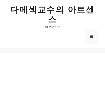
Skip
다메섹교수의 아트센
to
content
스
ArtSense
Menu