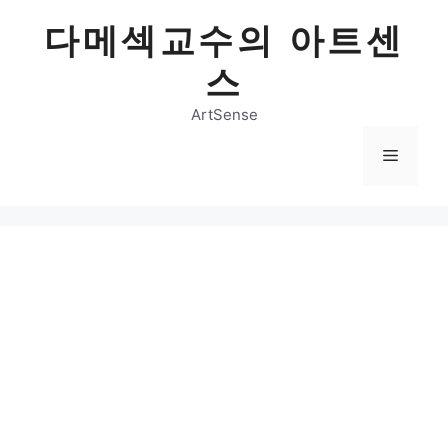
Skip
다메섹교수의 아트센
to
content
스
ArtSense
Menu