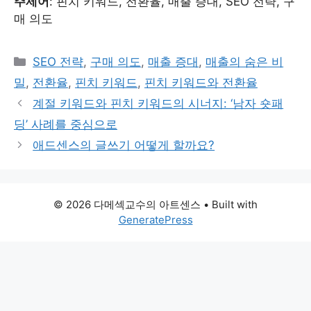
주제어
: 핀치 키워드, 전환율, 매출 증대, SEO 전략, 구
매 의도
Categories
SEO 전략
,
구매 의도
,
매출 증대
,
매출의 숨은 비
밀
,
전환율
,
핀치 키워드
,
핀치 키워드와 전환율
계절 키워드와 핀치 키워드의 시너지: ‘남자 숏패
딩’ 사례를 중심으로
애드센스의 글쓰기 어떻게 할까요?
© 2026 다메섹교수의 아트센스
• Built with
GeneratePress