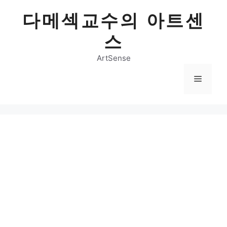
Skip
다메섹교수의 아트센
to
content
스
ArtSense
Menu