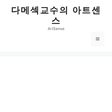
Skip
다메섹교수의 아트센
to
content
스
ArtSense
Menu