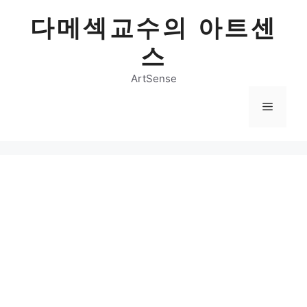
Skip
다메섹교수의 아트센
to
content
스
ArtSense
Menu