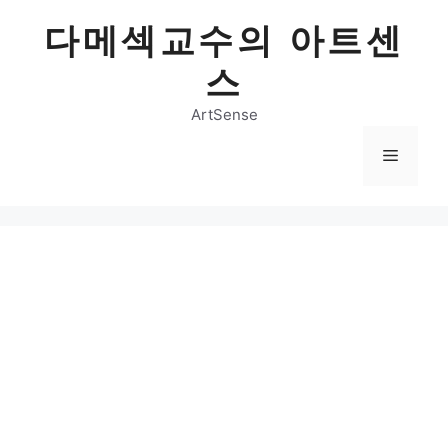
Skip
다메섹교수의 아트센
to
content
스
ArtSense
Menu