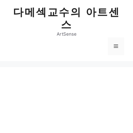
Skip
다메섹교수의 아트센
to
content
스
ArtSense
Menu