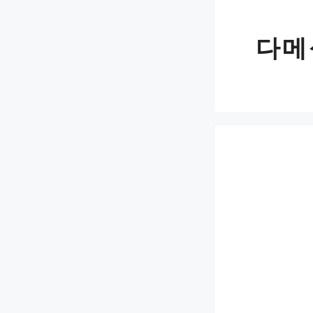
Skip
to
다메
content