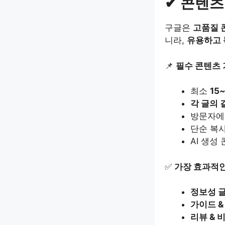
✔ 콘텐츠
구글은
고품질 
니라,
유용하고 
📌
필수 콘텐츠
최소
15
각 글의 
방문자에
단순 복사
AI 생성
✅
가장 효과적인
정보성 
가이드 &
리뷰 & 