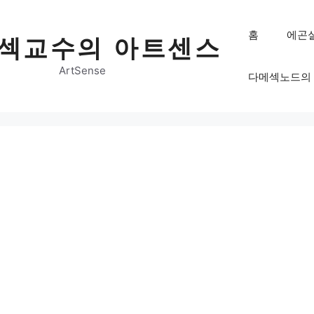
홈
에곤
섹교수의 아트센스
ArtSense
다메섹노드의