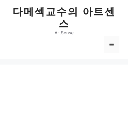
Skip
다메섹교수의 아트센
to
content
스
ArtSense
Menu