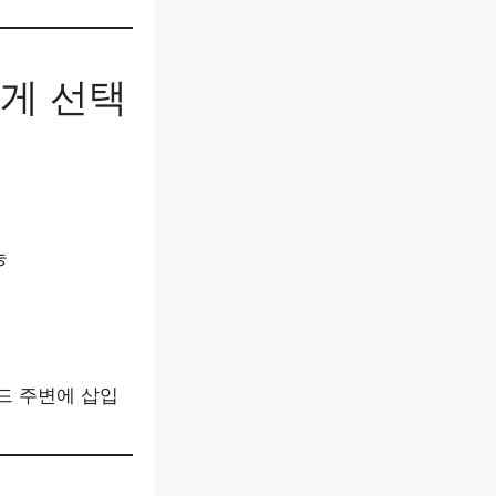
맞게 선택
능
드 주변에 삽입