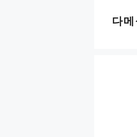
Skip
to
다메
content