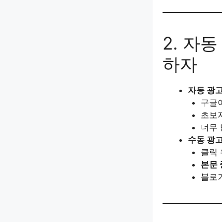
2. 자
하자
자동 광
구글이
초보자
너무 
수동 광
클릭 
본문 
블로거