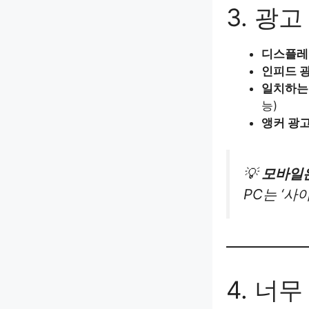
3. 광
디스플레
인피드 
일치하는
능)
앵커 광
💡
모바일은
PC는 ‘사
4. 너