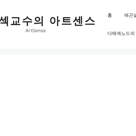
홈
에곤
섹교수의 아트센스
ArtSense
다메섹노드의