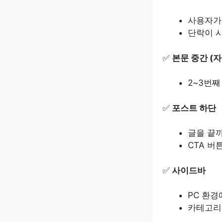
사용자가
단락이 
✅
본문 중간 (
2~3번
✅
포스트 하단
글을 끝
CTA 버
✅
사이드바
PC 환경
카테고리