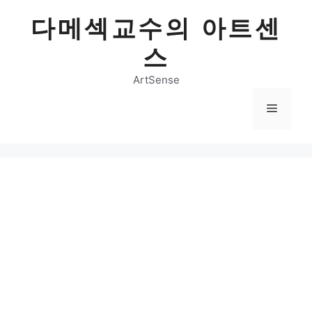
Skip
다메섹교수의 아트센
to
content
스
ArtSense
Menu