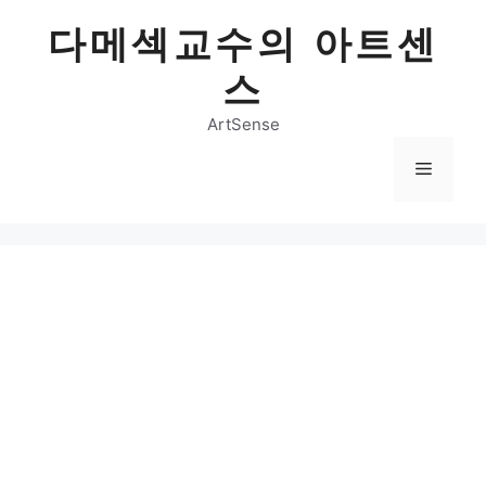
Skip
다메섹교수의 아트센
to
content
스
ArtSense
Menu