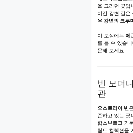
을 그리던 곳입
이진 강변 길은
우 강변의 크루마
이 도심에는
에
를 볼 수 있습
문해 보세요.
빈 모더니
관
오스트리아 빈
은
존하고 있는 곳
합스부르크 가문
림트 컬렉션을 