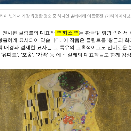
리아 빈에서 가장 유명한 명소 중 하나인 벨베데레 여름궁전. /게티이미지뱅
에 전시된 클림트의 대표작
**‘
키스
’**
는 황금빛 휘광 속에서
황홀하게 묘사되어 있습니다. 이 작품은 클림트를 ‘황금의 화
색 배경과 섬세한 묘사는 그 특유의 고혹적이고도 신비로운
도
‘유디트’
,
‘포옹’
,
‘가족’
등 에곤 실레의 대표작들도 함께 감상