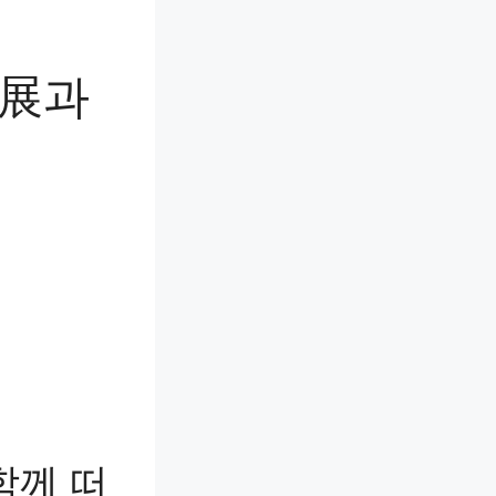
들展과
함께 떠