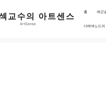
홈
에곤
섹교수의 아트센스
ArtSense
다메섹노드의