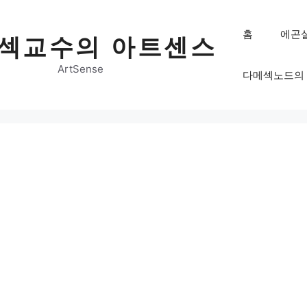
홈
에곤
섹교수의 아트센스
ArtSense
다메섹노드의