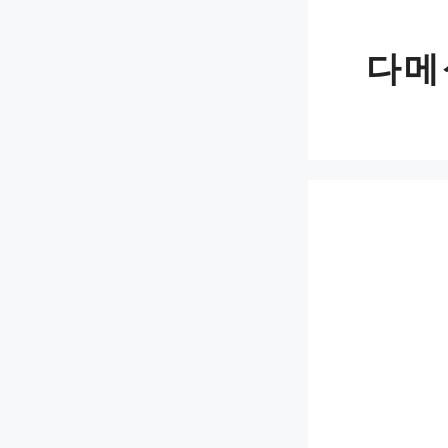
Skip
to
다메
content