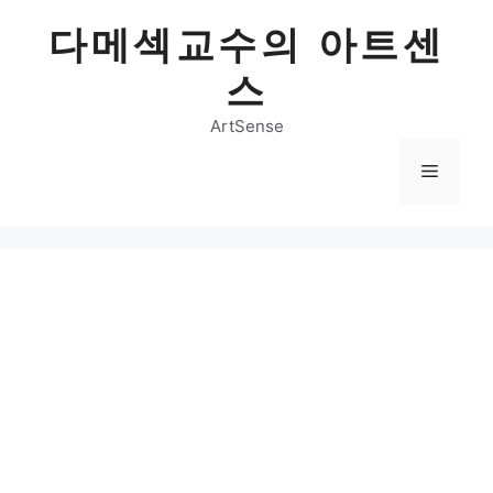
Skip
다메섹교수의 아트센
to
content
스
ArtSense
Menu