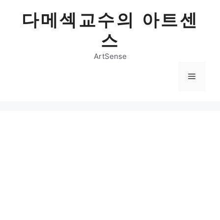
Skip
다메섹교수의 아트센
to
content
스
ArtSense
Menu