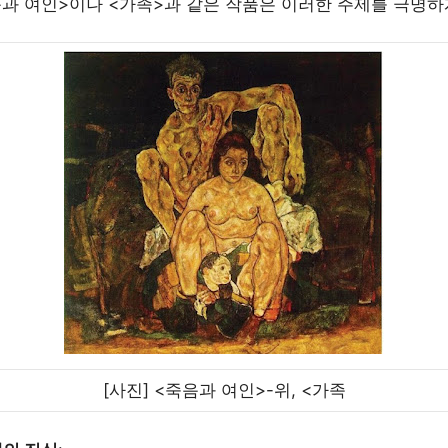
과 여인>이나 <가족>과 같은 작품은 이러한 주제를 극명하
[사진] <죽음과 여인>-위, <가족