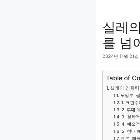
실레의
를 넘
2024년 11월 21일
Table of C
실레의 영향력
도입부: 짧
1. 표현
2. 후대
3. 철학
4. 예술
5. 현대
결론: 예