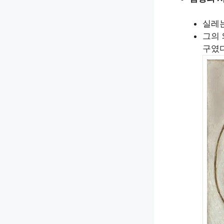
실레는
그의 
구였다