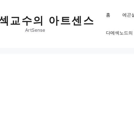
홈
에곤
섹교수의 아트센스
ArtSense
다메섹노드의