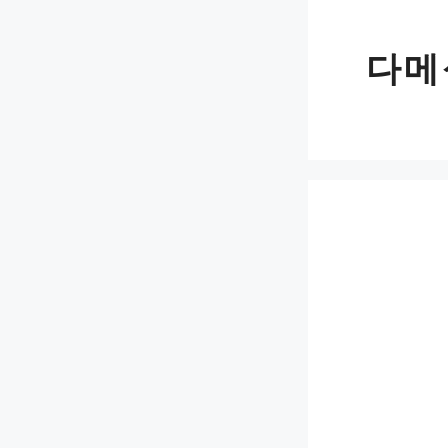
Skip
to
다메
content