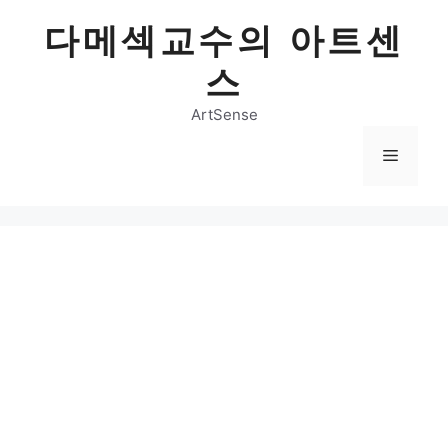
Skip
다메섹교수의 아트센
to
content
스
ArtSense
Menu