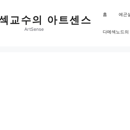
홈
에곤
섹교수의 아트센스
ArtSense
다메섹노드의