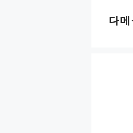
Skip
to
다메
content