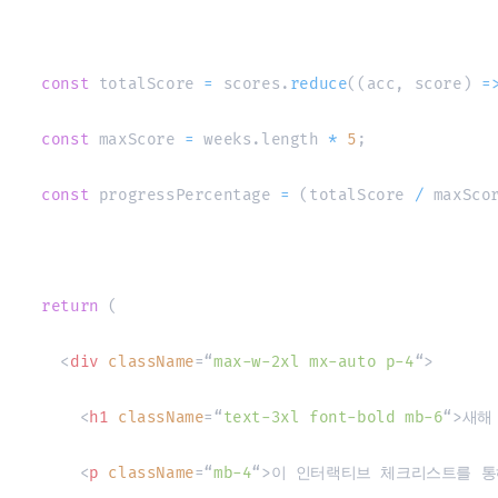
const
 totalScore 
=
 scores
.
reduce
(
(
acc
,
 score
)
=
const
 maxScore 
=
 weeks
.
length
*
5
;
const
 progressPercentage 
=
(
totalScore 
/
 maxSco
return
(
<
div
className
=
“
max-w-2xl mx-auto p-4
“
>
<
h1
className
=
“
text-3xl font-bold mb-6
“
>
새해
<
p
className
=
“
mb-4
“
>
이 인터랙티브 체크리스트를 통