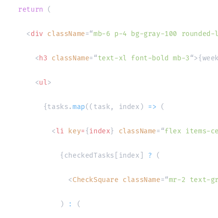
return
(
<
div
className
=
“
mb-6 p-4 bg-gray-100 rounded-
<
h3
className
=
“
text-xl font-bold mb-3
“
>
{
wee
<
ul
>
{
tasks
.
map
(
(
task
,
 index
)
=>
(
<
li
key
=
{
index
}
className
=
“
flex items-c
{
checkedTasks
[
index
]
?
(
<
CheckSquare
className
=
“
mr-2 text-g
)
:
(