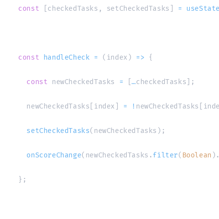
const
[
checkedTasks
,
 setCheckedTasks
]
=
useStat
const
handleCheck
=
(
index
)
=>
{
const
 newCheckedTasks 
=
[
…
checkedTasks
]
;
    newCheckedTasks
[
index
]
=
!
newCheckedTasks
[
ind
setCheckedTasks
(
newCheckedTasks
)
;
onScoreChange
(
newCheckedTasks
.
filter
(
Boolean
)
}
;