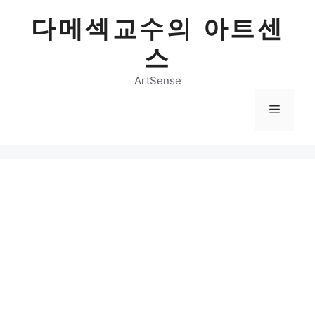
Skip
다메섹교수의 아트센
to
content
스
ArtSense
Menu