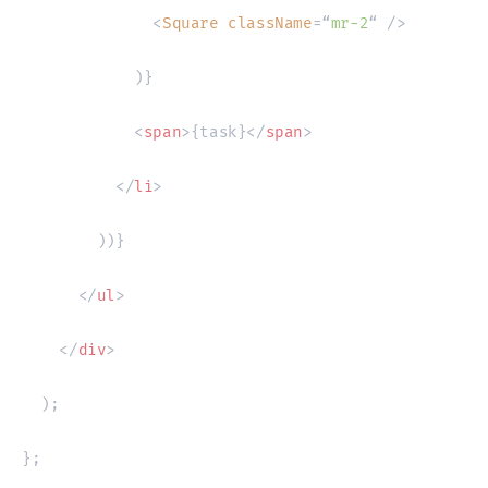
<
Square
className
=
“
mr-2
“
/>
)
}
<
span
>
{
task
}
</
span
>
</
li
>
)
)
}
</
ul
>
</
div
>
)
;
}
;