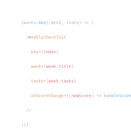
{
weeks
.
map
(
(
week
,
 index
)
=>
(
<
WeeklyChecklist
key
=
{
index
}
week
=
{
week
.
title
}
tasks
=
{
week
.
tasks
}
onScoreChange
=
{
(
newScore
)
=>
handleScor
/>
)
)
}