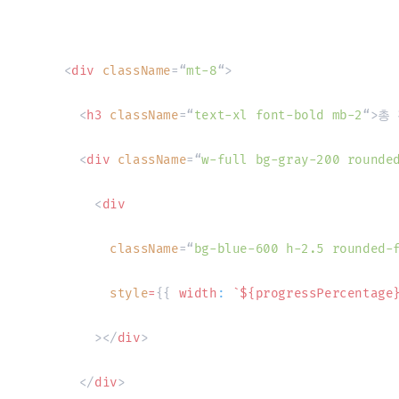
<
div
className
=
“
mt-8
“
>
<
h3
className
=
“
text-xl font-bold mb-2
“
>
총
<
div
className
=
“
w-full bg-gray-200 rounde
<
div
className
=
“
bg-blue-600 h-2.5 rounded-
style
=
{
{
 width
:
`
${
progressPercentage
>
</
div
>
</
div
>