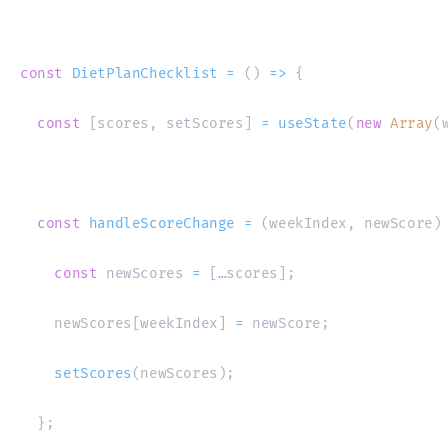
const
DietPlanChecklist
=
(
)
=>
{
const
[
scores
,
 setScores
]
=
useState
(
new
Array
(
const
handleScoreChange
=
(
weekIndex
,
 newScore
)
const
 newScores 
=
[
…
scores
]
;
    newScores
[
weekIndex
]
=
 newScore
;
setScores
(
newScores
)
;
}
;