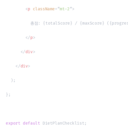
<
p
className
=
“
mt-2
“
>
          총점: 
{
totalScore
}
 / 
{
maxScore
}
 (
{
progre
</
p
>
</
div
>
</
div
>
)
;
}
;
export
default
DietPlanChecklist
;