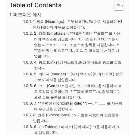
Table of Contents
마크다운 예시
1. 제목 (Headings) : # 부터 ###### 까지 사용하여 H1
에서 H6까지 제목을 설정합니다.
2. 강조 (Emphasis) : *이탤릭* 또는 **볼드** 를 사용
하여 텍스트를 강조합니다. 3. 리스트 (Lists) : * 순서
없는 리스트 : – , + + , 또는 * 로 항목을 나열합니다. *
**순서 있는 리스트**: 1. , 2 2. 로 항목을 순서대로 나
열합니다.
4. 링크 (Links) : [텍스트](URL) 형식으로 링크를 삽입
합니다.
5. 이미지 (Images) : ![대체 텍스트](이미지 URL) 형식
으로 이미지를 삽입합니다.
6. 코드 (Code) : * 인라인 코드 : 백틱( )을 사용하여 코
드 조각을 강조합니다. * **블록 코드**: 삼중 백틱(“`)
으로 코드 블록을 표시합니다.
7. **수평선 (Horizontal Rule)**: — , * , ___`를 사용하
여 수평선을 삽입합니다.
8. 인용 (Blockquotes) : > 기호를 사용하여 인용문을
만듭니다.
9. 표 (Tables) : 파이프( | )와 대시( – )를 사용하여 표
를 생성합니다.