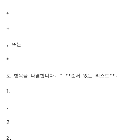
+
+
, 또는
*
로 항목을 나열합니다. * **순서 있는 리스트**:
1.
,
2
2.