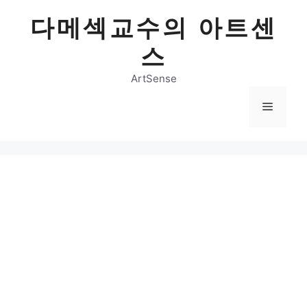
Skip
다메섹교수의 아트센
to
content
스
ArtSense
Menu