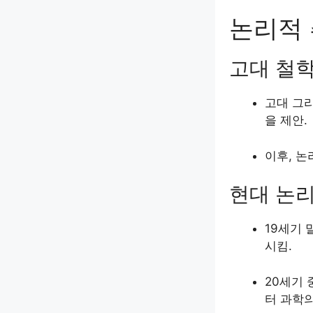
논리적 
고대 철
고대 그리
을 제안.
이후, 논
현대 논
19세기 말
시킴.
20세기 
터 과학의