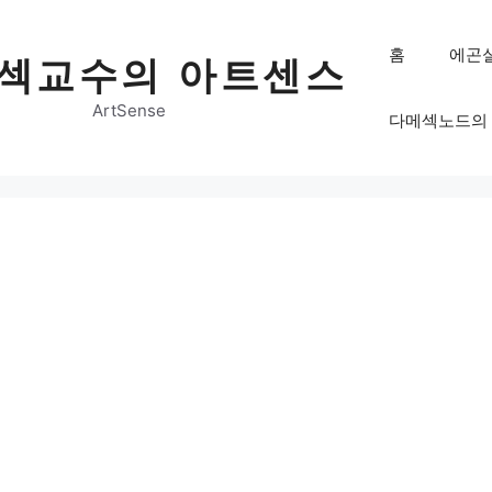
홈
에곤
섹교수의 아트센스
ArtSense
다메섹노드의