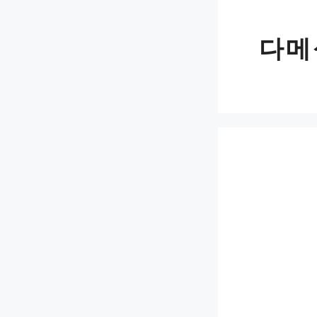
Skip
to
다메
content