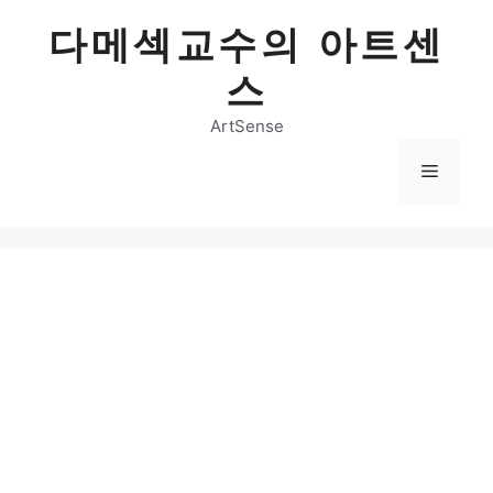
Skip
다메섹교수의 아트센
to
content
스
ArtSense
Menu