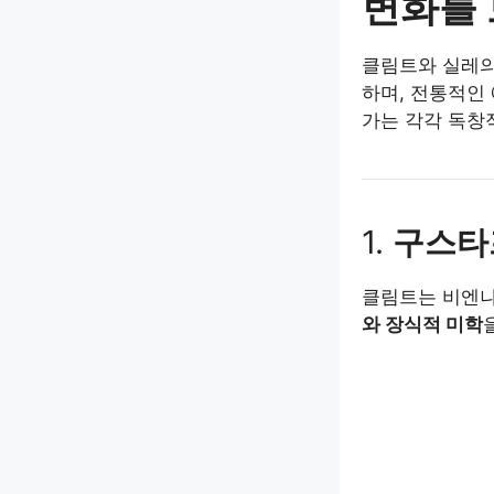
변화를 
클림트와 실레의
하며, 전통적인
가는 각각 독창
1.
구스타
클림트는 비엔나
와 장식적 미학