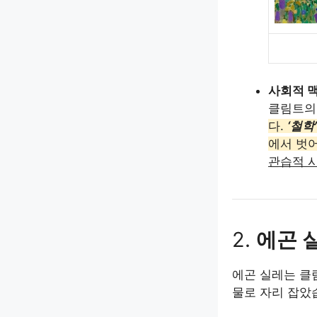
사회적 
클림트의
다.
‘철학’
에서 벗
관습적 
2.
에곤 
에곤 실레는 클
물로 자리 잡았