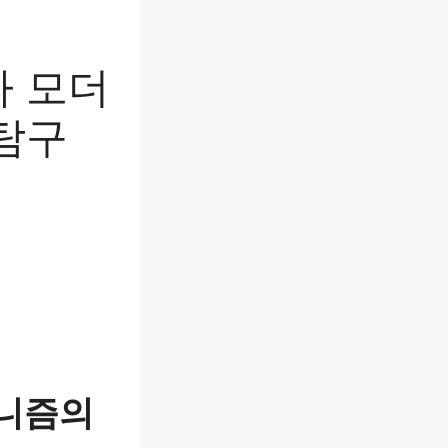
나 모더
탐구
더니즘의