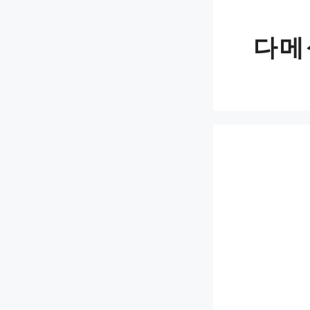
Skip
to
다메
content