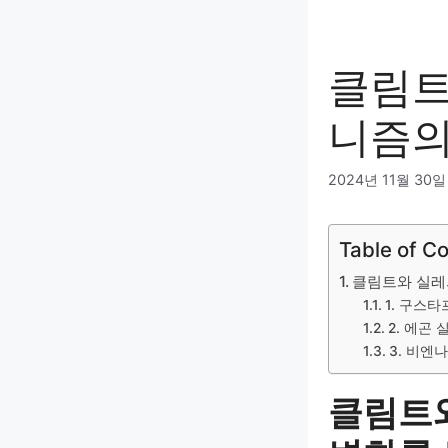
클림트
니즘의
2024년 11월 30일
Table of C
클림트와 실레
1. 구스
2. 에곤
3. 비엔
클림트