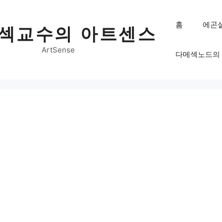
홈
에곤
섹교수의 아트센스
ArtSense
다메섹노드의