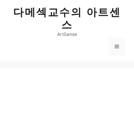
Skip
다메섹교수의 아트센
to
content
스
ArtSense
Menu