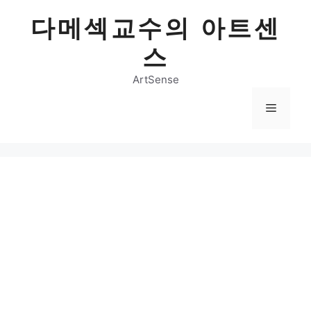
Skip
다메섹교수의 아트센
to
content
스
ArtSense
Menu