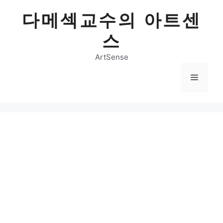
Skip
다메섹교수의 아트센
to
content
스
ArtSense
Menu