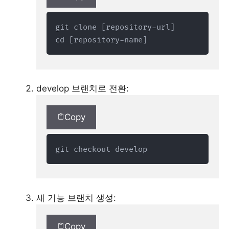
git clone [repository-url]

cd [repository-name]
develop 브랜치로 전환:
Copy
git checkout develop
새 기능 브랜치 생성:
Copy