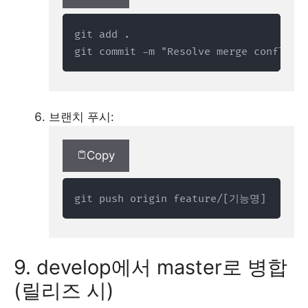
git add .

git commit -m "Resolve merge conflict
브랜치 푸시:
Copy
git push origin feature/[기능명]
9. develop에서 master로 병합
(릴리즈 시)