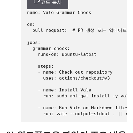
코드 복사
name:
Vale
Grammar
Check
on:
pull_request:
# PR 생성 또는 업데이트 
jobs:
grammar_check:
runs-on:
ubuntu-latest
steps:
-
name:
Check
out
repository
uses:
actions/checkout@v3
-
name:
Install
Vale
run:
sudo
apt-get
install
-y
vale
-
name:
Run
Vale
on
Markdown
files
run:
vale
--output=stdout
.
||
ex