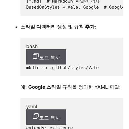
[*.md]
# Markdown 파일만 검사
BasedOnStyles
 = Vale, Google  
# Googl
스타일 디렉터리 생성 및 규칙 추가:
bash
코드 복사
mkdir
예:
Google 스타일 규칙
을 정의한 YAML 파일:
yaml
코드 복사
extends:
existence