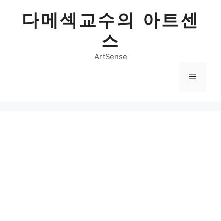
Skip
다메섹교수의 아트센
to
content
스
ArtSense
Menu