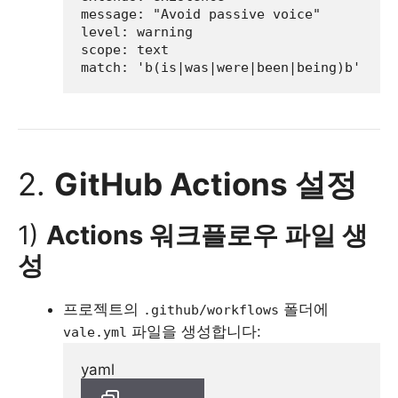
message:
"Avoid passive voice"
level:
warning
scope:
text
match:
'b(is|was|were|been|being)b'
2.
GitHub Actions 설정
1)
Actions 워크플로우 파일 생
성
프로젝트의
폴더에
.github/workflows
파일을 생성합니다:
vale.yml
yaml