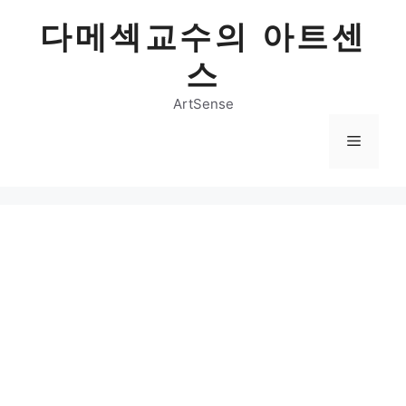
Skip
다메섹교수의 아트센
to
content
스
ArtSense
Menu