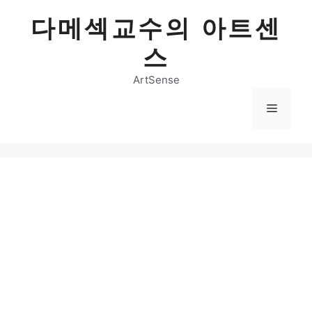
Skip
다메섹교수의 아트센
to
content
스
ArtSense
Menu