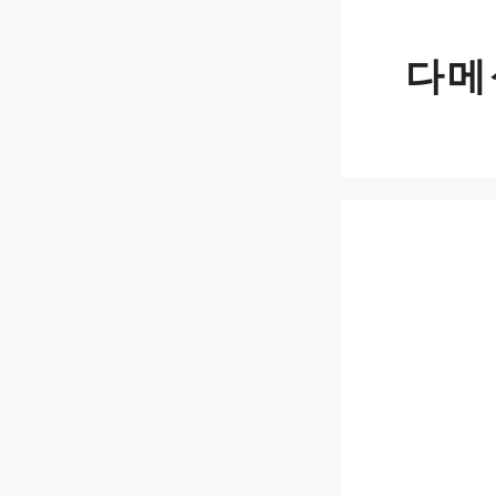
Skip
to
다메
content