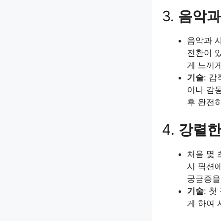
3.
음악과
음악과 
전환이 있
게 느끼게
기술
: 
이나 감동
후 완전
4.
강렬한
처음 몇 
시 픽션
궁금증을
기술
: 
게 하여 