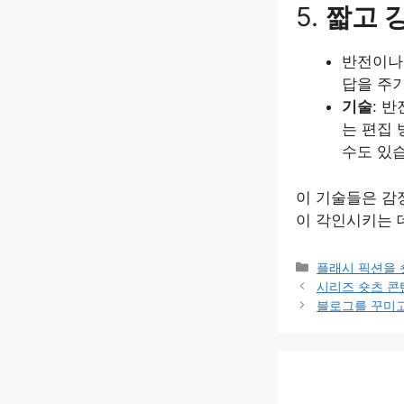
5.
짧고 
반전이나 
답을 주
기술
: 
는 편집
수도 있
이 기술들은 감
이 각인시키는 
Categories
플래시 픽션을 
시리즈 숏츠 콘
블로그를 꾸미고