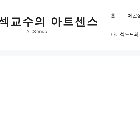
홈
에곤
섹교수의 아트센스
ArtSense
다메섹노드의