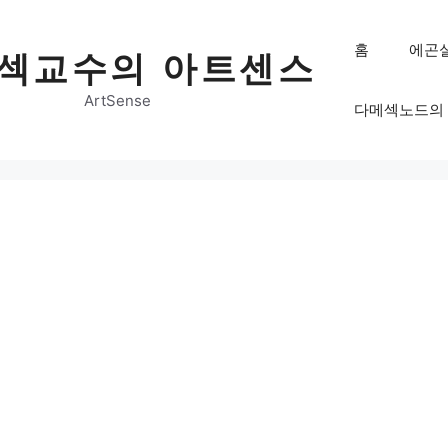
홈
에곤
섹교수의 아트센스
ArtSense
다메섹노드의