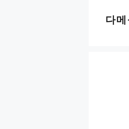
Skip
to
다메
content