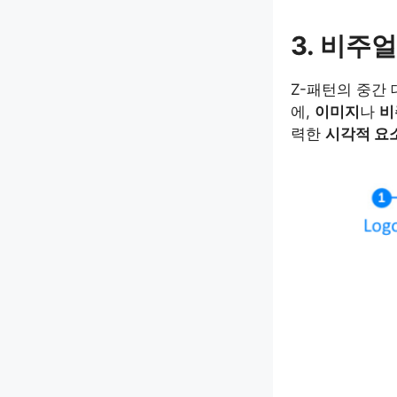
3. 비주
Z-패턴의 중간
에,
이미지
나
비
력한
시각적 요