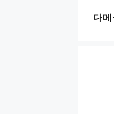
Skip
to
다메
content