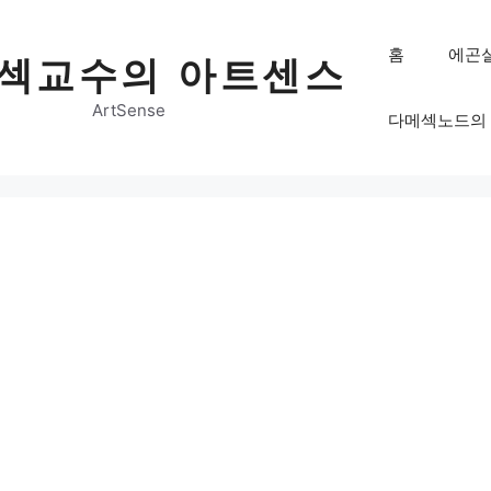
홈
에곤
섹교수의 아트센스
ArtSense
다메섹노드의