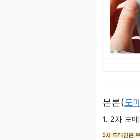
본론(
도
1. 2차 도
2차 도메인은 