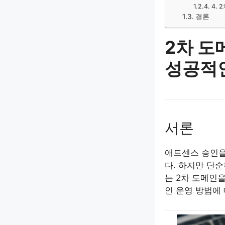
4. 
결론
2차 도
성공적
서론
애드센스 승인을
다. 하지만 단
는 2차 도메인을
인 운영 방법에