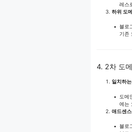
레스로
하위 도
블로그
기존 
4. 2차 도
일치하는
도메인
에는 
애드센스
블로