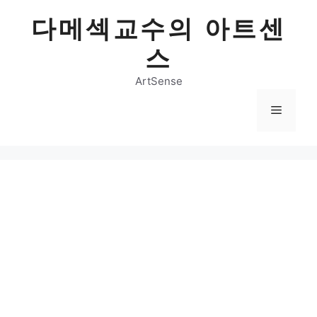
Skip
다메섹교수의 아트센
to
content
스
ArtSense
Menu