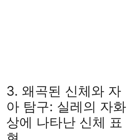
3. 왜곡된 신체와 자
아 탐구: 실레의 자화
상에 나타난 신체 표
현