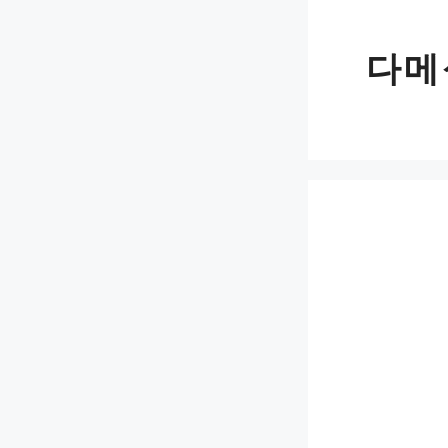
Skip
to
다메
content