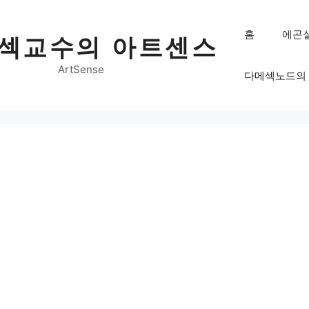
홈
에곤
섹교수의 아트센스
ArtSense
다메섹노드의