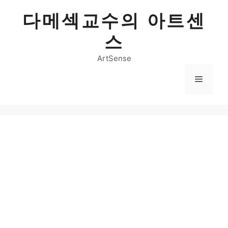
Skip
다메섹교수의 아트센
to
content
스
ArtSense
Menu