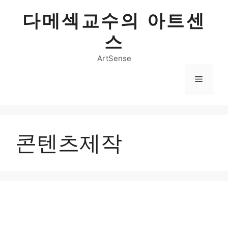
Skip
다메섹교수의 아트센
to
content
스
ArtSense
Menu
콘텐츠제작