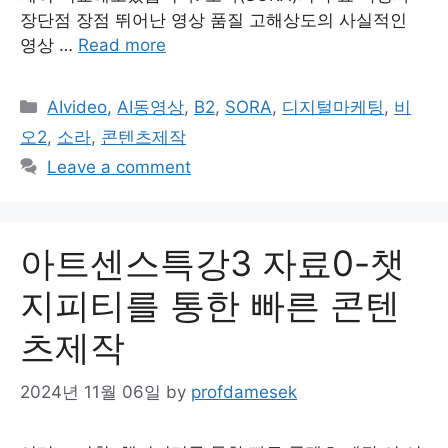
장단점 장점 뛰어난 영상 품질 고해상도의 사실적인
영상 …
Read more
Categories
AIvideo
,
AI동영상
,
B2
,
SORA
,
디지털마케팅
,
비
오2
,
소라
,
콘텐츠제작
Leave a comment
아트센스특강3 자료0-챗
지피티를 통한 빠른 콘텐
츠제작
2024년 11월 06일
by
profdamesek