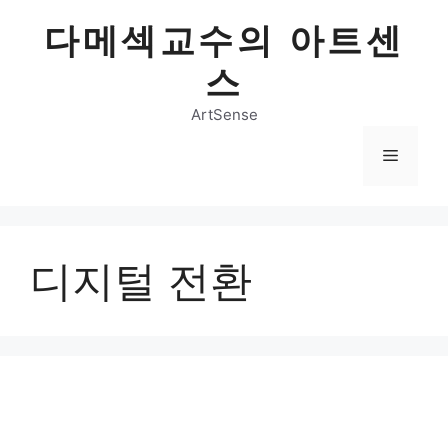
Skip
다메섹교수의 아트센
to
content
스
ArtSense
Menu
디지털 전환