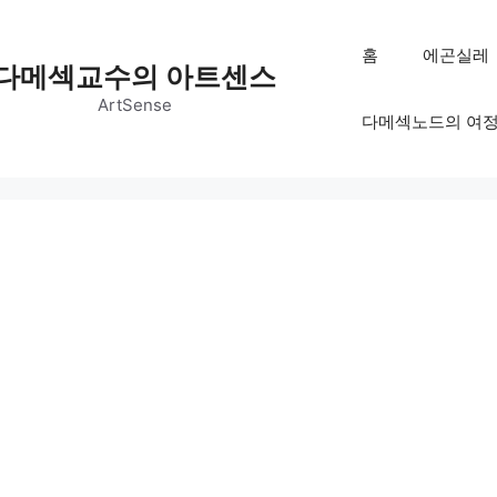
홈
에곤실레
다메섹교수의 아트센스
ArtSense
다메섹노드의 여