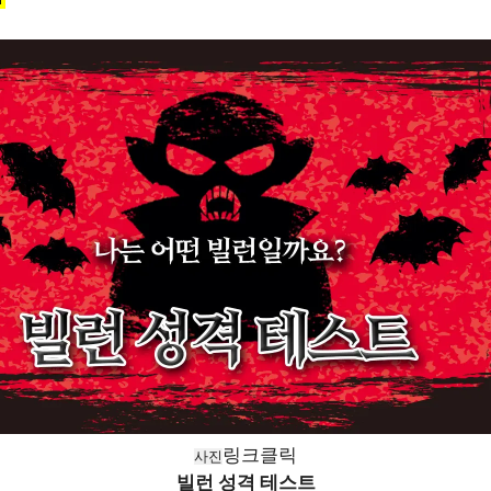
링크클릭
사진
빌런 성격 테스트