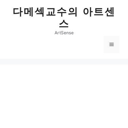
Skip
다메섹교수의 아트센
to
content
스
ArtSense
Menu