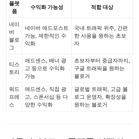
플랫
수익화 가능성
적합 대상
폼
네이
네이버 애드포스트
국내 트래픽 위주, 간편
버
가능, 제한적인 수
한 사용을 원하는 초보
블로
익화
자
그
애드센스, 배너 광
초보자부터 중급자까지,
티스
고 등으로 수익화
구글 트래픽을 원하는
토리
가능
블로거
워드
애드센스, 직접 광
글로벌 트래픽, 고급 블
프레
고, 스폰서십 등 다
로그 운영자, 확장성을
스
양한 수익화
원하는 블로거