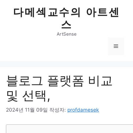
컨
다메섹교수의 아트센
텐
츠
스
로
건
ArtSense
너
메
뛰
기
뉴
블로그 플랫폼 비교
및 선택,
2024년 11월 09일
작성자:
profdamesek