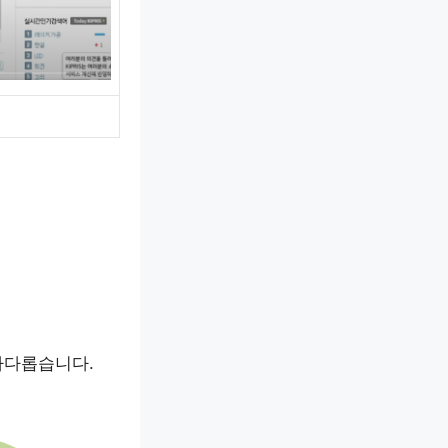
징
까다롭습니다.