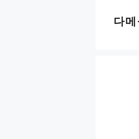
Skip
to
다메
content