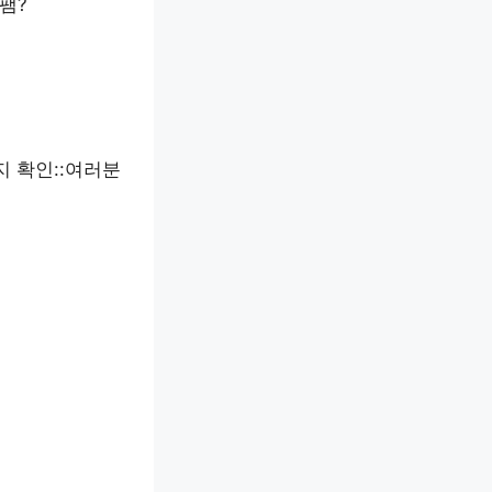
팸?
지 확인::여러분