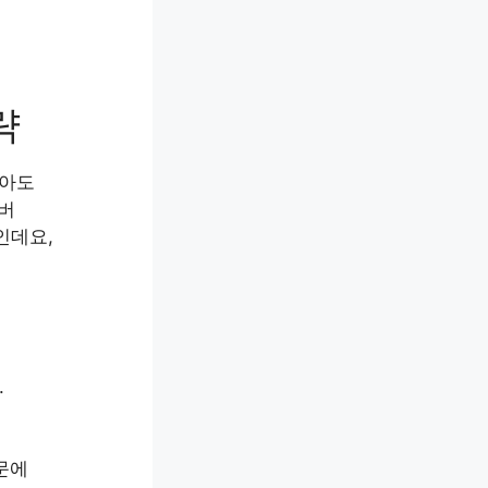
략
않아도
이버
인데요,
.
문에