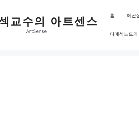
홈
에곤
섹교수의 아트센스
ArtSense
다메섹노드의