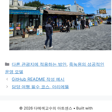
Categories
다른 관광지에 적용하는 방안
,
죽녹원의 성공적인
운영 모델
GitHub README 작성 예시
담양 여행 필수 코스, 아리에뜰
© 2026 다메섹교수의 아트센스
• Built with