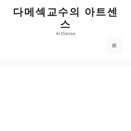
Skip
다메섹교수의 아트센
to
content
스
ArtSense
Menu