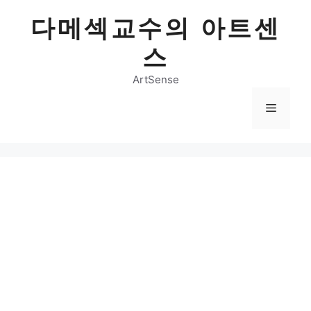
Skip
다메섹교수의 아트센
to
content
스
ArtSense
Menu